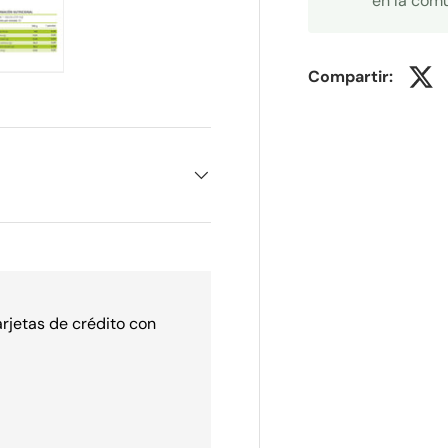
en la com
Compartir:
ería
vista de galería
agen 4 en la vista de galería
Cargar imagen 5 en la vista de galería
arjetas de crédito con