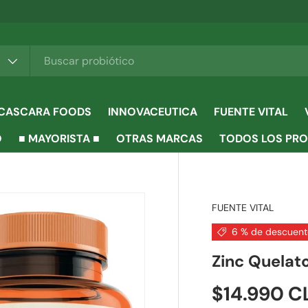
CASCARA FOODS
INNOVACEUTICA
FUENTE VITAL
O
■ MAYORISTA ■
OTRAS MARCAS
TODOS LOS PR
FUENTE VITAL
6 % de descuen
Zinc Quelato
$14.990 C