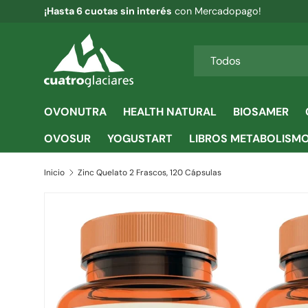
¡Hasta 6 cuotas sin interés
con Mercadopago!
IR AL CONTENIDO
Buscar
Tipo de producto
Todos
OVONUTRA
HEALTH NATURAL
BIOSAMER
OVOSUR
YOGUSTART
LIBROS METABOLISM
Inicio
Zinc Quelato 2 Frascos, 120 Cápsulas