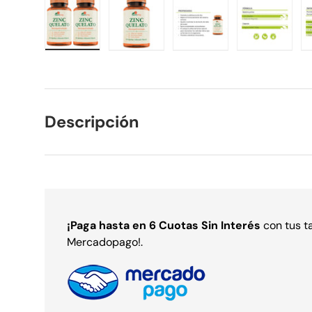
Cargar imagen 1 en la vista de galería
Cargar imagen 2 en la vista de gal
Cargar imagen 3 en la 
Cargar im
Descripción
¡Paga
hasta en 6 Cuotas Sin Interés
con tus t
Mercadopago!.