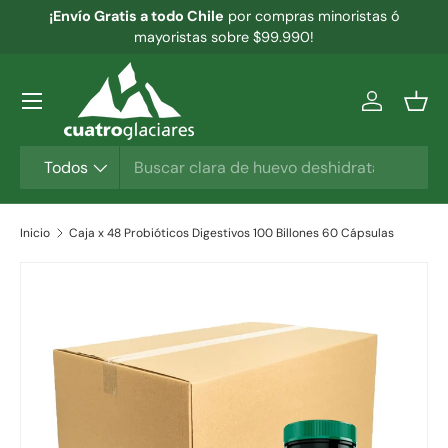
¡Envío Gratis a todo Chile
por compras minoristas ó
IR AL CONTENIDO
mayoristas sobre $99.990!
Menú
Iniciar ses
Ces
Buscar
Tipo de producto
Todos
Inicio
Caja x 48 Probióticos Digestivos 100 Billones 60 Cápsulas