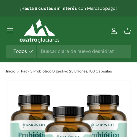
¡Hasta 6 cuotas sin interés
con Mercadopago!
IR AL CONTENIDO
Menú
Iniciar ses
Ces
Buscar
Tipo de producto
Todos
Inicio
Pack 3 Probiótico Digestivo 25 Billones, 180 Cápsulas