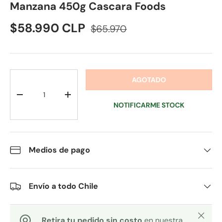
Manzana 450g Cascara Foods
$58.990 CLP
$65.970
Cant.
AGOTADO
-
+
NOTIFICARME STOCK
Medios de pago
Envío a todo Chile
Cerrar
Retira tu pedido sin costo
en nuestra