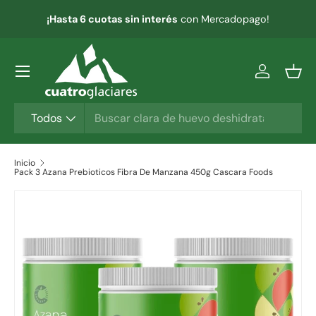
¡Hasta 6 cuotas sin interés
con Mercadopago!
IR AL CONTENIDO
Menú
Iniciar ses
Ces
Buscar
Tipo de producto
Todos
Inicio
Pack 3 Azana Prebioticos Fibra De Manzana 450g Cascara Foods