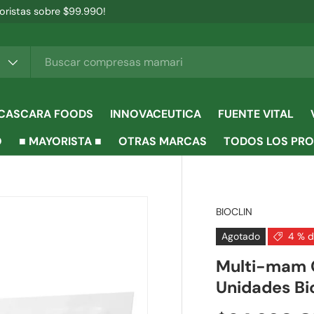
ristas sobre $99.990!
CASCARA FOODS
INNOVACEUTICA
FUENTE VITAL
O
■ MAYORISTA ■
OTRAS MARCAS
TODOS LOS PR
BIOCLIN
Agotado
4 % 
Multi-mam 
Unidades Bi