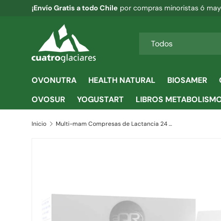
¡Envío Gratis a todo Chile
por compras minoristas ó mayo
IR AL CONTENIDO
Buscar
Tipo de producto
Todos
OVONUTRA
HEALTH NATURAL
BIOSAMER
OVOSUR
YOGUSTART
LIBROS METABOLISM
Inicio
Multi-mam Compresas de Lactancia 24 Unidades Bioclin