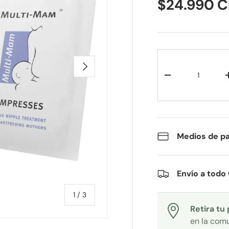
$24.990 
Cant.
SIGUIENTE
-
Medios de p
Envío a todo 
de
1
/
3
Retira tu
en la com