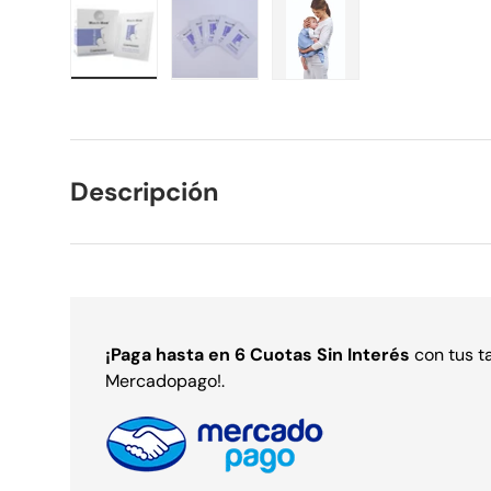
Cargar imagen 1 en la vista de galería
Cargar imagen 2 en la vista de gal
Cargar imagen 3 en la 
Descripción
¡Paga
hasta en 6 Cuotas Sin Interés
con tus t
Mercadopago!.