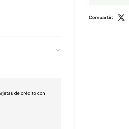
Compartir:
ería
vista de galería
arjetas de crédito con