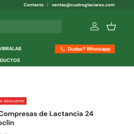
Contacto
ventas@cuatroglaciares.com
Iniciar sesión
Cesta
VIBRALAB
Dudas? Whatsapp
ODUCTOS
de descuento
Compresas de Lactancia 24
oclin