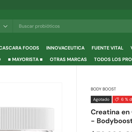
CASCARA FOODS
INNOVACEUTICA
FUENTE VITAL
O
■ MAYORISTA ■
OTRAS MARCAS
TODOS LOS PR
BODY BOOST
Agotado
6 % 
Creatina en
- Bodyboos