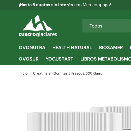
¡Hasta 6 cuotas sin interés
con Mercadopago!
IR AL CONTENIDO
Buscar
Tipo de producto
Todos
OVONUTRA
HEALTH NATURAL
BIOSAMER
OVOSUR
YOGUSTART
LIBROS METABOLISM
Inicio
Creatina en Gomitas 2 Frascos, 300 Gummies - Bodyboost