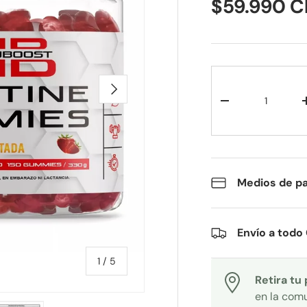
$59.990 
Cant.
SIGUIENTE
-
Medios de p
Envío a todo 
de
1
/
5
Retira tu
en la com