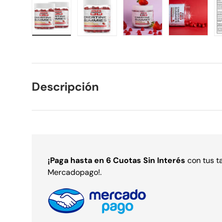
Cargar imagen 1 en la vista de galería
Cargar imagen 2 en la vista de gal
Cargar imagen 3 en la 
Cargar im
Descripción
¡Paga
hasta en 6 Cuotas Sin Interés
con tus t
Mercadopago!.