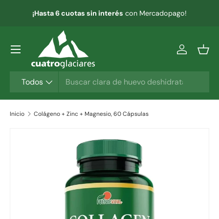
¡Hasta 6 cuotas sin interés
con Mercadopago!
IR AL CONTENIDO
Menú
Iniciar ses
Ces
Buscar
Tipo de producto
Todos
Inicio
Colágeno + Zinc + Magnesio, 60 Cápsulas